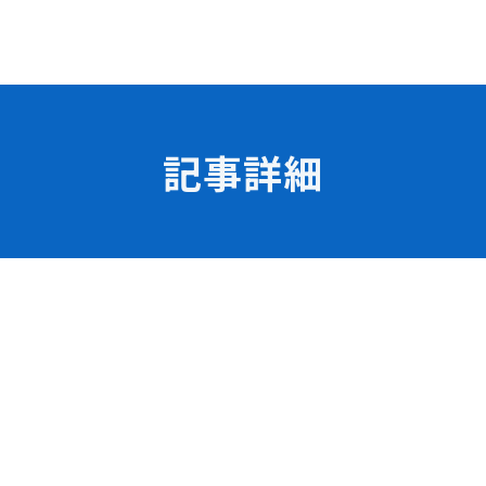
記事詳細
学校の特長
チャレンジプログラム
フォローアップレッスン
試
サマーチャレンジ実習
Eラーニング
コンクールチャレンジ
海外研修
施設・設備紹介
先生紹介
サポート制度
キャンパスライフ