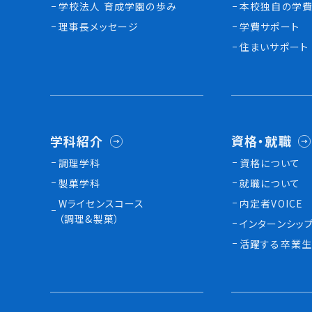
学校法人 育成学園の歩み
本校独⾃の学費
理事長メッセージ
学費サポート
住まいサポート
学科紹介
資格・就職
調理学科
資格について
製菓学科
就職について
Wライセンスコース
内定者VOICE
（調理&製菓）
インターンシッ
活躍する卒業