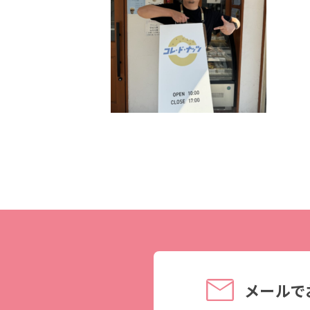
理事長メッセージ
学費サポート
住まいサポート
学科紹介
資格・就職
調理学科
資格について
製菓学科
就職について
Wライセンスコース
内定者VOICE
（調理&製菓）
インターンシッ
活躍する卒業
メールで