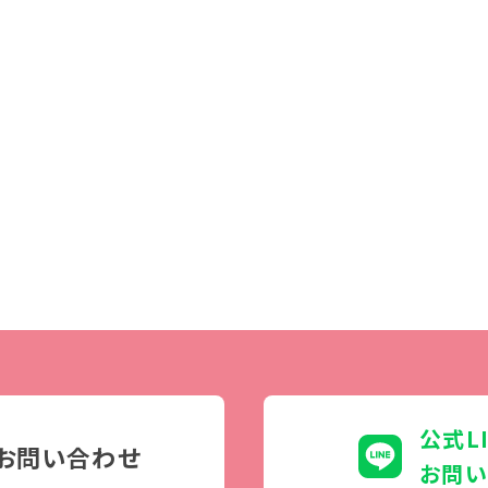
学生カフェ営業インフォメーション
コックコート紹介
訪問者別
高校生の方へ
社会人・大学生・短大生の方へ
留学生の方へ(for Foreign
Student)
卒業生の方へ・
プ
各種証明書の申請について
生
企業担当者の方へ
保護者の方へ
公式L
お問い合わせ
お問い