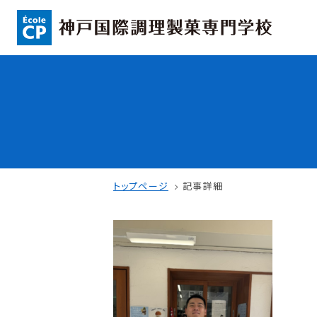
コンセプト
入学情報
可能性を応援する3つの特長
AO入試
ここから始まる私の未来
指定校推薦入
日本全国から集まる学生たち
一般入試
トップページ
記事詳細
学校案内
学費・奨学金
学校法人 育成学園の歩み
本校独自の学費