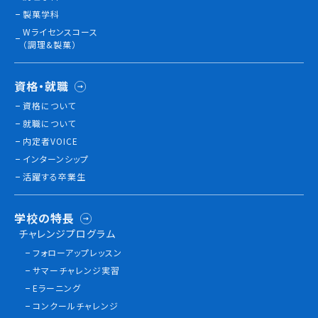
製菓学科
Wライセンスコース
訪問者別
（調理&製菓）
高校生の方へ
資格・就職
社会人・大学生・短大生の方へ
留学生の方へ(for Foreign Student)
資格について
卒業生の方へ・
就職について
各種証明書の申請について
内定者VOICE
企業担当者の方へ
インターンシップ
保護者の方へ
活躍する卒業生
学校の特長
ブログ
チャレンジプログラム
フォローアップレッスン
アクセス
サマーチャレンジ実習
Eラーニング
職員採用情報
コンクールチャレンジ