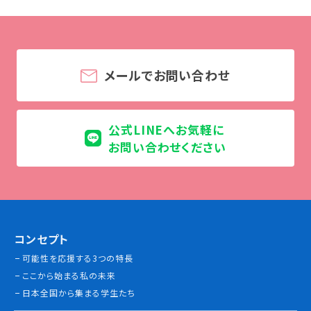
学校法人 育成学園の歩み
理事長メッセージ
学費・奨学金
メールでお問い合わせ
本校独自の学費サポート制度
学費サポート
住まいサポート
公式LINEへお気軽に
お問い合わせください
学科紹介
調理学科
製菓学科
Wライセンスコース
コンセプト
（調理&製菓）
可能性を応援する3つの特長
ここから始まる私の未来
資格・就職
日本全国から集まる学生たち
資格について