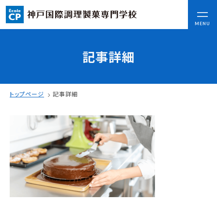
CLOSE
MENU
記事詳細
コンセプト
可能性を応援する3つの特長
ここから始まる私の未来
トップページ
記事詳細
日本全国から集まる学生たち
入学情報
AO入試
指定校推薦入試
一般入試
学校案内