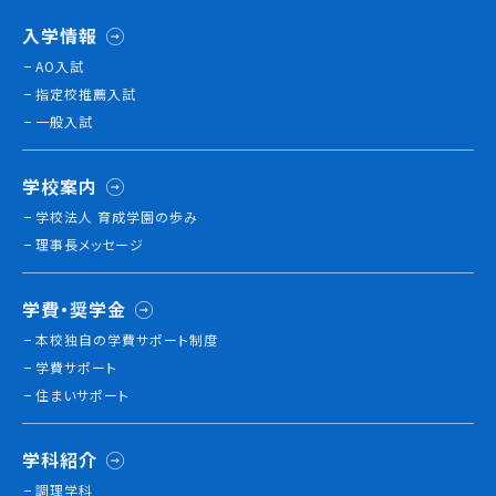
就職について
入学情報
内定者VOICE
AO入試
インターンシップ
指定校推薦入試
活躍する卒業生
一般入試
学校案内
学校の特長
チャレンジプログラム
学校法人 育成学園の歩み
フォローアップレッスン
理事長メッセージ
サマーチャレンジ実習
Eラーニング
学費・奨学金
コンクールチャレンジ
本校独⾃の学費サポート制度
海外研修
学費サポート
施設・設備紹介
住まいサポート
先生紹介
キャンパスライフ
学科紹介
学生カフェ営業インフォメーション
コックコート紹介
調理学科