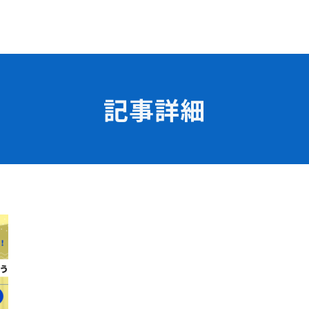
記事詳細
学校の特長
チャレンジプログラム
フォローアップレッスン
試
サマーチャレンジ実習
Eラーニング
コンクールチャレンジ
海外研修
施設・設備紹介
先生紹介
サポート制度
キャンパスライフ