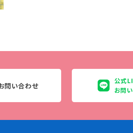
学生カフェ営業インフォメーション
コックコート紹介
訪問者別
高校生の方へ
社会人・大学生・短大生の方へ
留学生の方へ(for Foreign
Student)
公式L
卒業生の方へ・
お問い合わせ
プ
お問い
各種証明書の申請について
生
企業担当者の方へ
保護者の方へ