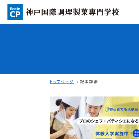
コンセプト
入学情報
可能性を応援する3つの特長
AO入試
ここから始まる私の未来
指定校推薦入
日本全国から集まる学生たち
一般入試
トップページ
記事詳細
学校案内
学費・奨学金
学校法人 育成学園の歩み
本校独自の学費