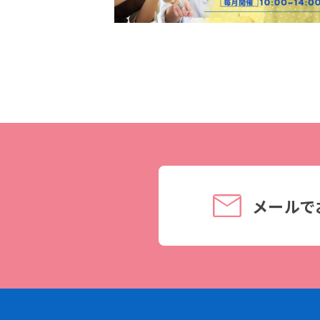
理事長メッセージ
学費サポート
住まいサポート
学科紹介
資格・就職
調理学科
資格について
製菓学科
就職について
Wライセンスコース
内定者VOICE
メールで
（調理&製菓）
インターンシッ
活躍する卒業