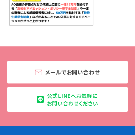
学校法人 育成学園の歩み
理事長メッセージ
学費・奨学金
本校独自の学費サポート制度
学費サポート
住まいサポート
メールでお問い合わせ
学科紹介
調理学科
製菓学科
公式LINEへお気軽に
Wライセンスコース
お問い合わせください
（調理&製菓）
資格・就職
資格について