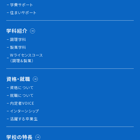
学費サポート
住まいサポート
訪問者別
高校生の方へ
学科紹介
社会人・大学生・短大生の方へ
調理学科
留学生の方へ(for Foreign Student)
製菓学科
卒業生の方へ・
Wライセンスコース
各種証明書の申請について
（調理&製菓）
企業担当者の方へ
保護者の方へ
資格・就職
資格について
就職について
ブログ
内定者VOICE
インターンシップ
アクセス
活躍する卒業生
職員採用情報
学校の特長