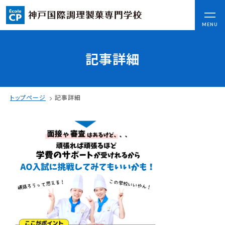
CLOSE
MENU
記事詳細
コンセプト
可能性を応援する3つの特長
ここから始まる私の未来
トップページ
記事詳細
日本全国から集まる学生たち
入学情報
AO入試
指定校推薦入試
一般入試
学校案内