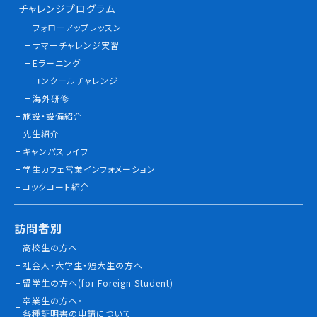
チャレンジプログラム
情報公開
フォローアップレッスン
サマーチャレンジ実習
よくあるご質問
Eラーニング
コンクールチャレンジ
お問い合わせ
海外研修
施設・設備紹介
先生紹介
キャンパスライフ
学生カフェ営業インフォメーション
コックコート紹介
訪問者別
高校生の方へ
社会人・大学生・短大生の方へ
留学生の方へ(for Foreign Student)
卒業生の方へ・
各種証明書の申請について