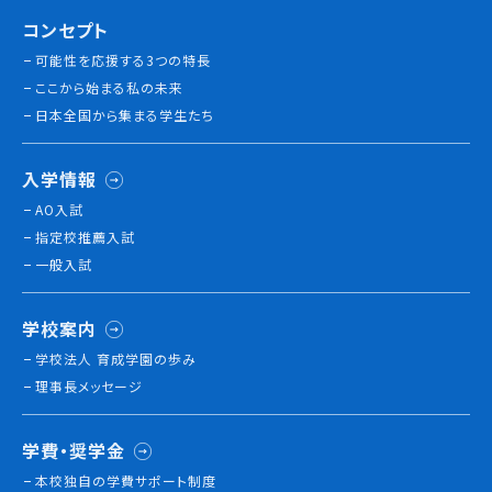
コンセプト
就職について
内定者VOICE
可能性を応援する3つの特長
インターンシップ
ここから始まる私の未来
活躍する卒業生
日本全国から集まる学生たち
入学情報
学校の特長
チャレンジプログラム
AO入試
指定校推薦入試
フォローアップレッスン
一般入試
サマーチャレンジ実習
Eラーニング
コンクールチャレンジ
学校案内
海外研修
学校法人 育成学園の歩み
施設・設備紹介
理事長メッセージ
先生紹介
キャンパスライフ
学費・奨学金
学生カフェ営業インフォメーション
本校独⾃の学費サポート制度
コックコート紹介