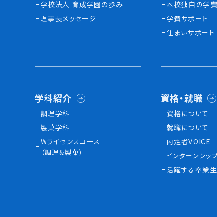
学校法人 育成学園の歩み
本校独⾃の学費
理事長メッセージ
学費サポート
住まいサポート
学科紹介
資格・就職
調理学科
資格について
製菓学科
就職について
Wライセンスコース
内定者VOICE
（調理&製菓）
インターンシッ
活躍する卒業