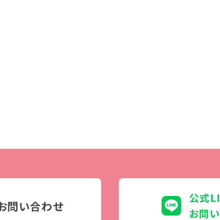
学生カフェ営業インフォメーション
コックコート紹介
訪問者別
高校生の方へ
社会人・大学生・短大生の方へ
留学生の方へ(for Foreign
Student)
卒業生の方へ・
プ
各種証明書の申請について
生
企業担当者の方へ
保護者の方へ
公式L
お問い合わせ
お問い