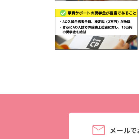
理事長メッセージ
学費サポート
住まいサポート
学科紹介
資格・就職
調理学科
資格について
製菓学科
就職について
Wライセンスコース
内定者VOICE
（調理&製菓）
インターンシッ
活躍する卒業
メールで