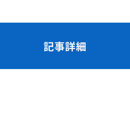
記事詳細
学校の特長
チャレンジプログラム
フォローアップレッスン
試
サマーチャレンジ実習
Eラーニング
コンクールチャレンジ
海外研修
施設・設備紹介
先生紹介
サポート制度
キャンパスライフ