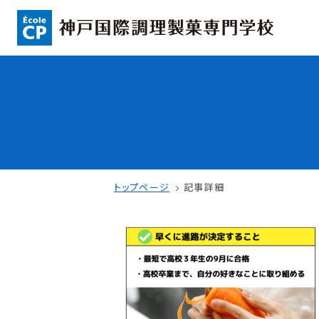
コンセプト
入学情報
可能性を応援する3つの特長
AO入試
ここから始まる私の未来
指定校推薦入
日本全国から集まる学生たち
一般入試
トップページ
記事詳細
学校案内
学費・奨学金
学校法人 育成学園の歩み
本校独自の学費