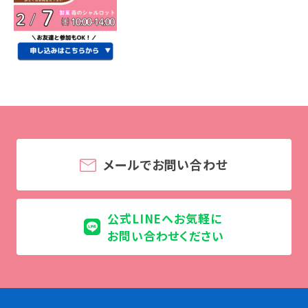
学校法人 育成学園の歩み
理事長メッセージ
学費・奨学金
本校独自の学費サポート制度
学費サポート
住まいサポート
メールでお問い合わせ
学科紹介
調理学科
製菓学科
公式LINEへお気軽に
Wライセンスコース
お問い合わせください
（調理&製菓）
資格・就職
資格について