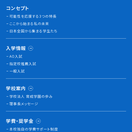
コンセプト
就職について
内定者VOICE
可能性を応援する3つの特長
インターンシップ
ここから始まる私の未来
活躍する卒業生
日本全国から集まる学生たち
入学情報
学校の特長
チャレンジプログラム
AO入試
指定校推薦入試
フォローアップレッスン
一般入試
サマーチャレンジ実習
Eラーニング
コンクールチャレンジ
学校案内
海外研修
学校法人 育成学園の歩み
施設・設備紹介
理事長メッセージ
先生紹介
キャンパスライフ
学費・奨学金
学生カフェ営業インフォメーション
本校独⾃の学費サポート制度
コックコート紹介