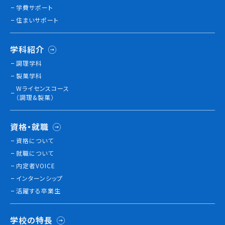
学費サポート
住まいサポート
訪問者別
高校生の方へ
学科紹介
社会人・大学生・短大生の方へ
調理学科
留学生の方へ(for Foreign Student)
製菓学科
卒業生の方へ・
Wライセンスコース
各種証明書の申請について
（調理&製菓）
企業担当者の方へ
保護者の方へ
資格・就職
資格について
就職について
ブログ
内定者VOICE
インターンシップ
アクセス
活躍する卒業生
職員採用情報
学校の特長