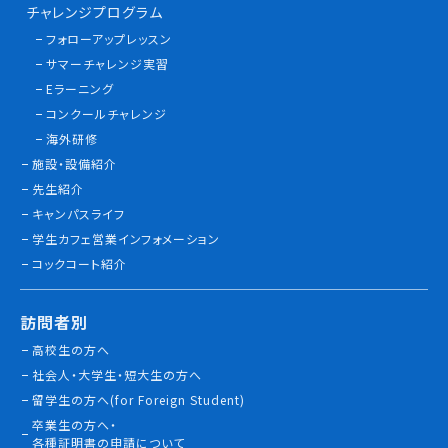
チャレンジプログラム
情報公開
フォローアップレッスン
サマーチャレンジ実習
よくあるご質問
Eラーニング
コンクールチャレンジ
お問い合わせ
海外研修
施設・設備紹介
先生紹介
キャンパスライフ
学生カフェ営業インフォメーション
コックコート紹介
訪問者別
高校生の方へ
社会人・大学生・短大生の方へ
留学生の方へ(for Foreign Student)
卒業生の方へ・
各種証明書の申請について