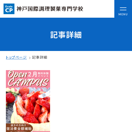
CLOSE
MENU
記事詳細
コンセプト
可能性を応援する3つの特長
ここから始まる私の未来
トップページ
記事詳細
日本全国から集まる学生たち
入学情報
AO入試
指定校推薦入試
一般入試
学校案内