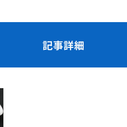
記事詳細
学校の特長
チャレンジプログラム
フォローアップレッスン
試
サマーチャレンジ実習
Eラーニング
コンクールチャレンジ
海外研修
施設・設備紹介
先生紹介
サポート制度
キャンパスライフ