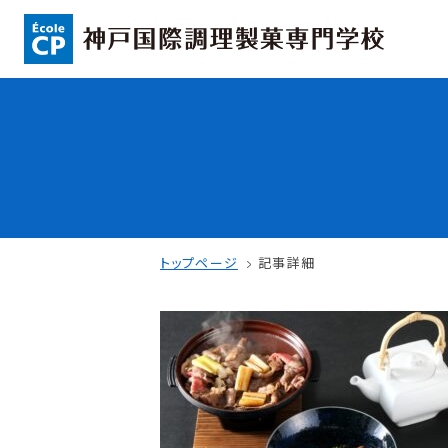
コンセプト
入学情報
可能性を応援する3つの特長
AO入試
ここから始まる私の未来
指定校推薦入
日本全国から集まる学生たち
一般入試
トップページ
記事詳細
学校案内
学費・奨学金
学校法人 育成学園の歩み
本校独自の学費