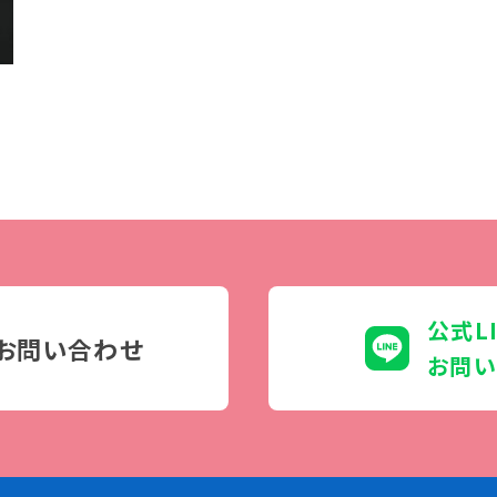
学生カフェ営業インフォメーション
コックコート紹介
訪問者別
高校生の方へ
社会人・大学生・短大生の方へ
留学生の方へ(for Foreign
Student)
卒業生の方へ・
プ
公式L
各種証明書の申請について
お問い合わせ
生
お問い
企業担当者の方へ
保護者の方へ