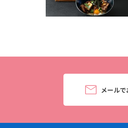
理事長メッセージ
学費サポート
住まいサポート
学科紹介
資格・就職
調理学科
資格について
製菓学科
就職について
Wライセンスコース
内定者VOICE
（調理&製菓）
インターンシッ
メールで
活躍する卒業