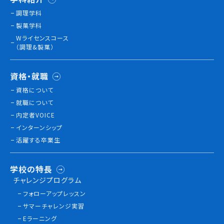
調理学科
製菓学科
訪問者別
Wライセンスコース
高校生の方へ
（調理&製菓）
社会人・大学生・短大生の方へ
留学生の方へ(for Foreign Student)
資格・就職
卒業生の方へ・
資格について
各種証明書の申請について
就職について
企業担当者の方へ
内定者VOICE
保護者の方へ
インターンシップ
活躍する卒業生
ブログ
学校の特長
チャレンジプログラム
アクセス
フォローアップレッスン
サマーチャレンジ実習
職員採用情報
Eラーニング