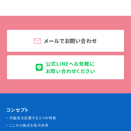
学校法人 育成学園の歩み
理事長メッセージ
学費・奨学金
本校独自の学費サポート制度
メールでお問い合わせ
学費サポート
住まいサポート
公式LINEへお気軽に
お問い合わせください
学科紹介
調理学科
製菓学科
Wライセンスコース
（調理&製菓）
コンセプト
可能性を応援する3つの特長
資格・就職
ここから始まる私の未来
資格について