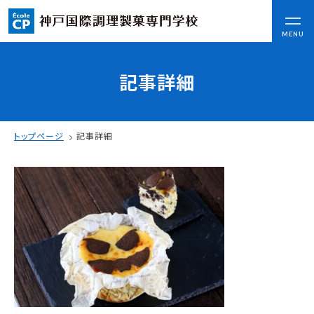
CLOSE
MENU
記事詳細
コンセプト
可能性を応援する3つの特長
ここから始まる私の未来
トップページ
記事詳細
日本全国から集まる学生たち
入学情報
AO入試
指定校推薦入試
一般入試
学校案内