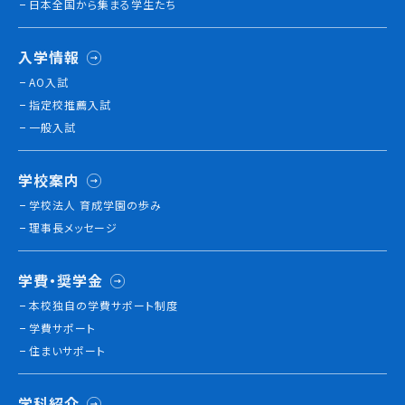
日本全国から集まる学生たち
就職について
内定者VOICE
入学情報
インターンシップ
AO入試
活躍する卒業生
指定校推薦入試
一般入試
学校の特長
チャレンジプログラム
学校案内
フォローアップレッスン
学校法人 育成学園の歩み
サマーチャレンジ実習
理事長メッセージ
Eラーニング
コンクールチャレンジ
学費・奨学金
海外研修
本校独⾃の学費サポート制度
施設・設備紹介
学費サポート
先生紹介
住まいサポート
キャンパスライフ
学生カフェ営業インフォメーション
学科紹介
コックコート紹介