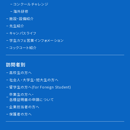
コンクールチャレンジ
情報公開
海外研修
施設・設備紹介
よくあるご質問
先生紹介
キャンパスライフ
お問い合わせ
学生カフェ営業インフォメーション
コックコート紹介
訪問者別
高校生の方へ
社会人・大学生・短大生の方へ
留学生の方へ(for Foreign Student)
卒業生の方へ・
各種証明書の申請について
企業担当者の方へ
保護者の方へ