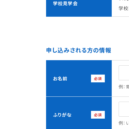
学校見学会
理事長メッセージ
学費サポート
学校
住まいサポート
申し込みされる方の情報
学科紹介
資格・就職
調理学科
資格について
製菓学科
就職について
Wライセンスコース
内定者VOICE
お名前
必須
（調理&製菓）
インターンシッ
例：
活躍する卒業
ふりがな
必須
例：