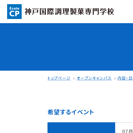
コンセプト
入学情報
可能性を応援する3つの特長
AO入試
ここから始まる私の未来
指定校推薦入
日本全国から集まる学生たち
一般入試
トップページ
オープンキャンパス
内容・
希望するイベント
学校案内
学費・奨学金
学校法人 育成学園の歩み
本校独自の学費
07