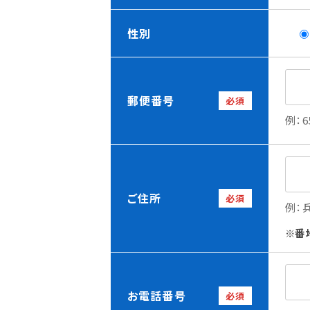
性別
郵便番号
必須
例：6
ご住所
必須
例：
番
お電話番号
必須