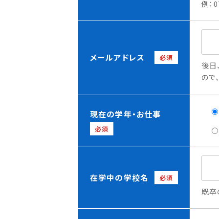
例：0
メールアドレス
必須
後日
ので
現在の学年・お仕事
必須
在学中の学校名
必須
既卒