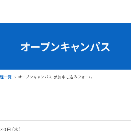
オープンキャンパス
学校の特長
チャレンジプログラム
フォローアップレッスン
試
サマーチャレンジ実習
日程一覧
オープンキャンパス 参加申し込みフォーム
Eラーニング
コンクールチャレンジ
海外研修
施設・設備紹介
先生紹介
サポート制度
キャンパスライフ
月30日（木）