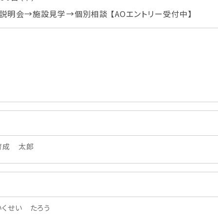
学生カフェ営業インフォメーション
説明会→施設見学→個別相談
【AOエントリー受付中】
コックコート紹介
訪問者別
高校生の方へ
社会人・大学生・短大生の方へ
留学生の方へ(for Foreign
Student)
卒業生の方へ・
プ
育成 太郎
各種証明書の申請について
生
企業担当者の方へ
保護者の方へ
いくせい たろう