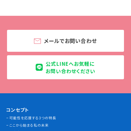
学校法人 育成学園の歩み
理事長メッセージ
学費・奨学金
本校独自の学費サポート制度
メールでお問い合わせ
学費サポート
住まいサポート
公式LINEへお気軽に
お問い合わせください
学科紹介
調理学科
製菓学科
Wライセンスコース
（調理&製菓）
コンセプト
可能性を応援する3つの特長
資格・就職
ここから始まる私の未来
資格について