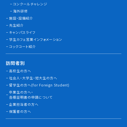
コンクールチャレンジ
情報公開
海外研修
施設・設備紹介
よくあるご質問
先生紹介
キャンパスライフ
お問い合わせ
学生カフェ営業インフォメーション
コックコート紹介
訪問者別
高校生の方へ
社会人・大学生・短大生の方へ
留学生の方へ(for Foreign Student)
卒業生の方へ・
各種証明書の申請について
企業担当者の方へ
保護者の方へ