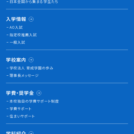
日本全国から集まる学生たち
就職について
内定者VOICE
入学情報
インターンシップ
AO入試
活躍する卒業生
指定校推薦入試
一般入試
学校の特長
チャレンジプログラム
学校案内
フォローアップレッスン
学校法人 育成学園の歩み
サマーチャレンジ実習
理事長メッセージ
Eラーニング
コンクールチャレンジ
学費・奨学金
海外研修
本校独⾃の学費サポート制度
施設・設備紹介
学費サポート
先生紹介
住まいサポート
キャンパスライフ
学生カフェ営業インフォメーション
学科紹介
コックコート紹介