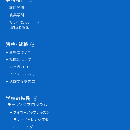
調理学科
製菓学科
訪問者別
Wライセンスコース
高校生の方へ
（調理&製菓）
社会人・大学生・短大生の方へ
留学生の方へ(for Foreign Student)
資格・就職
卒業生の方へ・
資格について
各種証明書の申請について
就職について
企業担当者の方へ
内定者VOICE
保護者の方へ
インターンシップ
活躍する卒業生
ブログ
学校の特長
チャレンジプログラム
アクセス
フォローアップレッスン
サマーチャレンジ実習
職員採用情報
Eラーニング