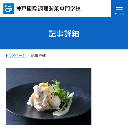
CLOSE
MENU
記事詳細
コンセプト
可能性を応援する3つの特長
ここから始まる私の未来
トップページ
記事詳細
日本全国から集まる学生たち
入学情報
AO入試
指定校推薦入試
一般入試
学校案内