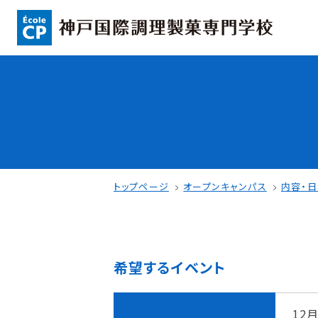
コンセプト
入学情報
可能性を応援する3つの特長
AO入試
ここから始まる私の未来
指定校推薦入
日本全国から集まる学生たち
一般入試
トップページ
オープンキャンパス
内容・
希望するイベント
学校案内
学費・奨学金
学校法人 育成学園の歩み
本校独自の学費
12