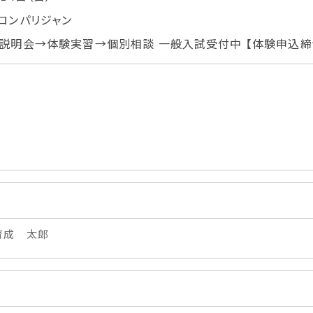
学生カフェ営業インフォメーション
ロンパリジャン
コックコート紹介
説明会→体験実習→個別相談
一般入試受付中
【体験申込締切
訪問者別
高校生の方へ
社会人・大学生・短大生の方へ
留学生の方へ(for Foreign
Student)
卒業生の方へ・
プ
各種証明書の申請について
生
企業担当者の方へ
育成 太郎
保護者の方へ