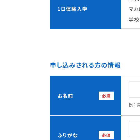
理事長メッセージ
学費サポート
1日体験入学
マカ
住まいサポート
学校
学科紹介
資格・就職
申し込みされる方の情報
調理学科
資格について
製菓学科
就職について
Wライセンスコース
内定者VOICE
（調理&製菓）
インターンシッ
お名前
必須
活躍する卒業
例：
ふりがな
必須