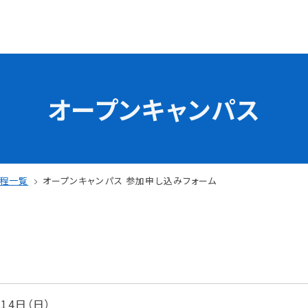
オープンキャンパス
学校の特長
チャレンジプログラム
フォローアップレッスン
試
サマーチャレンジ実習
日程一覧
オープンキャンパス 参加申し込みフォーム
Eラーニング
コンクールチャレンジ
海外研修
施設・設備紹介
先生紹介
サポート制度
キャンパスライフ
月14日（日）