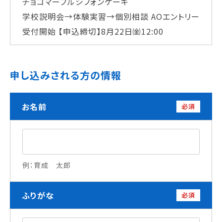
チョコマーブルシフォンケーキ
学校法人 育成学園の歩み
学校説明会→体験実習→個別相談
AOエントリー
理事長メッセージ
受付開始
【申込締切】8月22日㈮12:00
学費・奨学金
本校独自の学費サポート制度
申し込みされる方の情報
学費サポート
住まいサポート
お名前
必須
学科紹介
調理学科
製菓学科
Wライセンスコース
例：育成 太郎
（調理&製菓）
ふりがな
必須
資格・就職
資格について