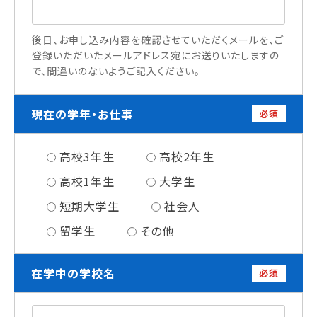
情報公開
後日、お申し込み内容を確認させていただくメールを、ご
よくあるご質問
登録いただいたメールアドレス宛にお送りいたしますの
で、間違いのないようご記入ください。
お問い合わせ
現在の学年・お仕事
必須
高校3年生
高校2年生
高校1年生
大学生
短期大学生
社会人
留学生
その他
在学中の学校名
必須