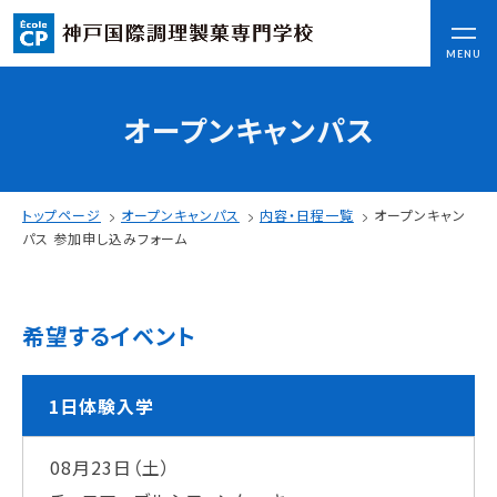
CLOSE
MENU
オープンキャンパス
コンセプト
可能性を応援する3つの特長
ここから始まる私の未来
トップページ
オープンキャンパス
内容・日程一覧
オープンキャン
日本全国から集まる学生たち
パス 参加申し込みフォーム
入学情報
希望するイベント
AO入試
指定校推薦入試
一般入試
1日体験入学
08月23日（土）
学校案内