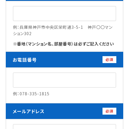
訪問者別
高校生の方へ
例：兵庫県神戸市中央区栄町通3-5-1 神戸〇〇マン
ション302
社会人・大学生・短大生の方へ
留学生の方へ(for Foreign Student)
番地（マンション名、部屋番号）は必ずご記入ください
卒業生の方へ・
各種証明書の申請について
お電話番号
必須
企業担当者の方へ
保護者の方へ
例：078-335-1815
ブログ
アクセス
メールアドレス
必須
職員採用情報