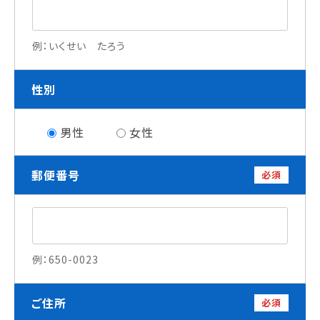
就職について
内定者VOICE
例：いくせい たろう
インターンシップ
活躍する卒業生
性別
学校の特長
男性
女性
チャレンジプログラム
フォローアップレッスン
郵便番号
サマーチャレンジ実習
必須
Eラーニング
コンクールチャレンジ
海外研修
施設・設備紹介
例：650-0023
先生紹介
キャンパスライフ
学生カフェ営業インフォメーション
ご住所
必須
コックコート紹介