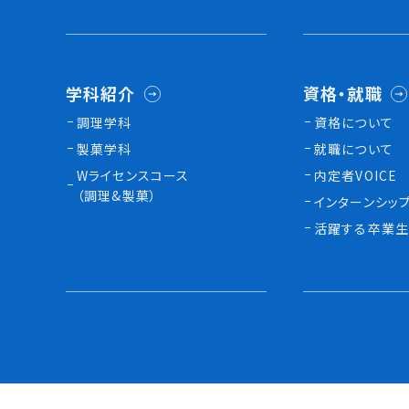
学科紹介
資格・就職
調理学科
資格について
製菓学科
就職について
Wライセンスコース
内定者VOICE
（調理&製菓）
インターンシッ
活躍する卒業