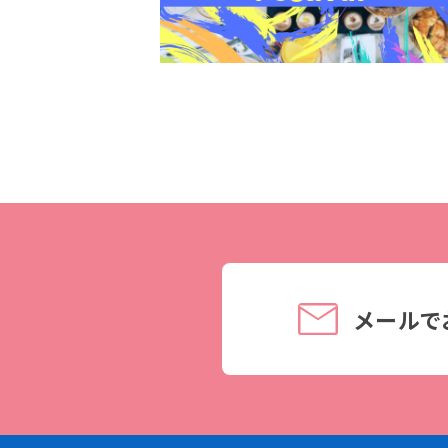
理事長メッセージ
学費サポート
住まいサポート
学科紹介
資格・就職
調理学科
資格について
製菓学科
就職について
Wライセンスコース
内定者VOICE
（調理&製菓）
インターンシッ
メールで
活躍する卒業