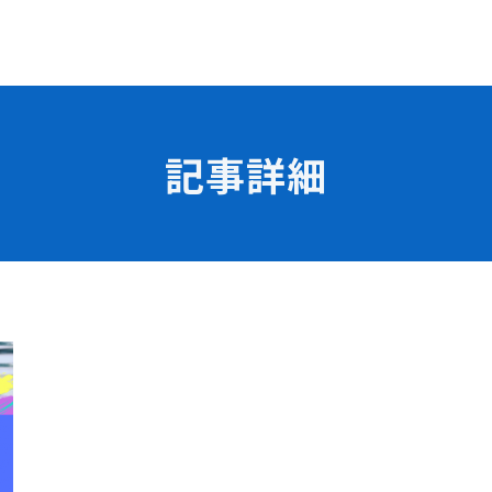
記事詳細
学校の特長
チャレンジプログラム
フォローアップレッスン
試
サマーチャレンジ実習
Eラーニング
コンクールチャレンジ
海外研修
施設・設備紹介
先生紹介
サポート制度
キャンパスライフ