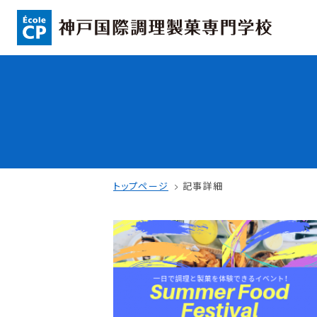
コンセプト
入学情報
可能性を応援する3つの特長
AO入試
ここから始まる私の未来
指定校推薦入
日本全国から集まる学生たち
一般入試
トップページ
記事詳細
学校案内
学費・奨学金
学校法人 育成学園の歩み
本校独自の学費