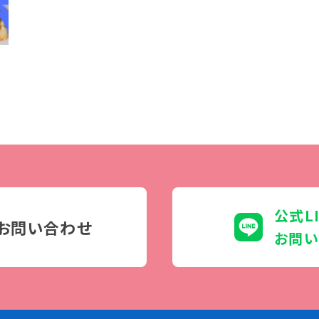
学生カフェ営業インフォメーション
コックコート紹介
訪問者別
高校生の方へ
社会人・大学生・短大生の方へ
留学生の方へ(for Foreign
Student)
卒業生の方へ・
プ
公式L
各種証明書の申請について
お問い合わせ
生
企業担当者の方へ
お問い
保護者の方へ