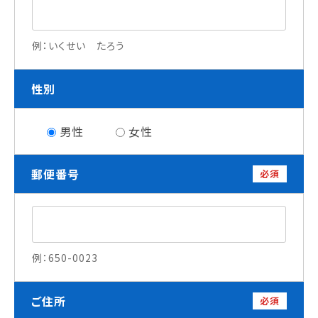
就職について
内定者VOICE
例：いくせい たろう
インターンシップ
活躍する卒業生
性別
学校の特長
男性
女性
チャレンジプログラム
フォローアップレッスン
郵便番号
サマーチャレンジ実習
必須
Eラーニング
コンクールチャレンジ
海外研修
施設・設備紹介
例：650-0023
先生紹介
キャンパスライフ
学生カフェ営業インフォメーション
ご住所
必須
コックコート紹介