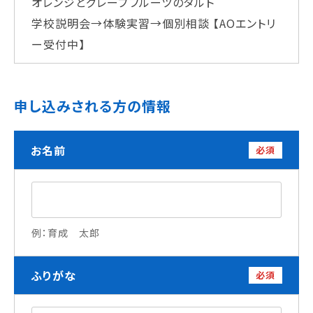
オレンジとグレープフルーツのタルト
学校法人 育成学園の歩み
学校説明会→体験実習→個別相談
【AOエントリ
理事長メッセージ
ー受付中】
学費・奨学金
本校独自の学費サポート制度
申し込みされる方の情報
学費サポート
住まいサポート
お名前
必須
学科紹介
調理学科
製菓学科
Wライセンスコース
例：育成 太郎
（調理&製菓）
ふりがな
必須
資格・就職
資格について