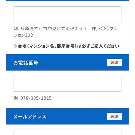
訪問者別
高校生の方へ
例：兵庫県神戸市中央区栄町通3-5-1 神戸〇〇マン
ション302
社会人・大学生・短大生の方へ
留学生の方へ(for Foreign Student)
番地（マンション名、部屋番号）は必ずご記入ください
卒業生の方へ・
各種証明書の申請について
お電話番号
必須
企業担当者の方へ
保護者の方へ
例：078-335-1815
ブログ
アクセス
メールアドレス
必須
職員採用情報