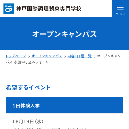
CLOSE
MENU
オープンキャンパス
コンセプト
可能性を応援する3つの特長
ここから始まる私の未来
トップページ
オープンキャンパス
内容・日程一覧
オープンキャン
日本全国から集まる学生たち
パス 参加申し込みフォーム
入学情報
希望するイベント
AO入試
指定校推薦入試
一般入試
1日体験入学
08月19日（水）
学校案内