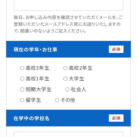
情報公開
後日、お申し込み内容を確認させていただくメールを、ご
よくあるご質問
登録いただいたメールアドレス宛にお送りいたしますの
で、間違いのないようご記入ください。
お問い合わせ
現在の学年・お仕事
必須
高校3年生
高校2年生
高校1年生
大学生
短期大学生
社会人
留学生
その他
在学中の学校名
必須