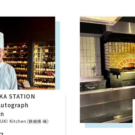
KA STATION
Autograph
on
IZUKI Kitchen（鉄板焼 瑞）
フ