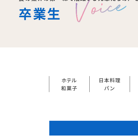
理事長メッセージ
学費サポート
卒業生
住まいサポート
学科紹介
資格・就職
調理学科
資格について
製菓学科
就職について
ホテル
日本料理
Wライセンスコース
内定者VOICE
和菓子
パン
（調理&製菓）
インターンシッ
活躍する卒業