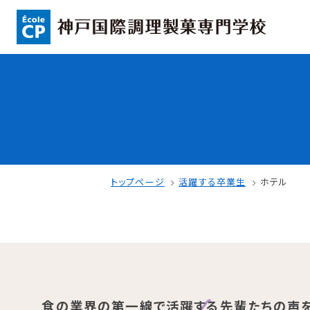
コンセプト
入学情報
可能性を応援する3つの特長
AO入試
ここから始まる私の未来
指定校推薦入
日本全国から集まる学生たち
一般入試
トップページ
活躍する卒業生
ホテル
学校案内
学費・奨学金
学校法人 育成学園の歩み
本校独自の学費
食の業界の第一線で活躍する先輩たちの声を