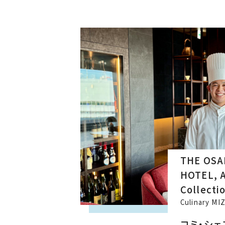
THE OSA
HOTEL, 
Collecti
Culinary M
コミ・シェ