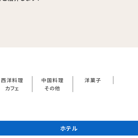
学生カフェ営業インフォメーション
コックコート紹介
訪問者別
高校生の方へ
社会人・大学生・短大生の方へ
留学生の方へ(for Foreign
Student)
西洋料理
中国料理
洋菓子
卒業生の方へ・
カフェ
その他
プ
各種証明書の申請について
生
企業担当者の方へ
保護者の方へ
ホテル