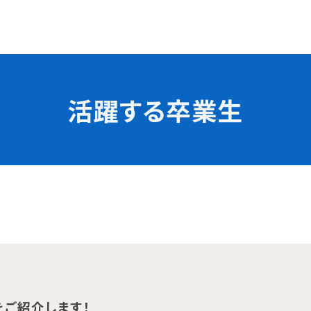
活躍する卒業生
学校の特長
チャレンジプログラム
フォローアップレッスン
試
サマーチャレンジ実習
Eラーニング
コンクールチャレンジ
海外研修
施設・設備紹介
先生紹介
サポート制度
キャンパスライフ
ご紹介します！