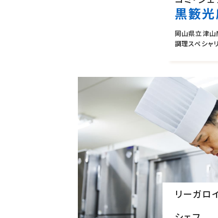
黒籔光
岡山県立津山
調理スペシャ
リーガロ
シェフ