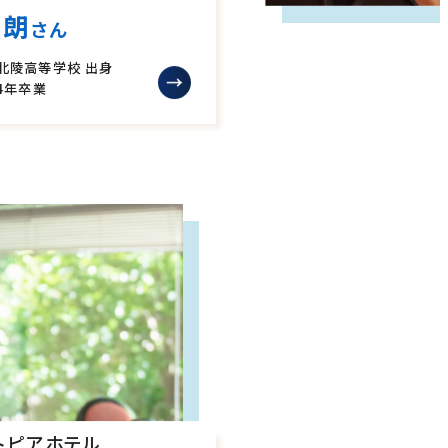
拓朗
さん
北陵高等学校 出身
04年卒業
トピアホテル