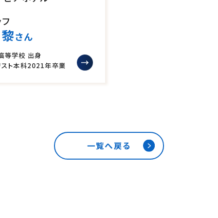
ッフ
美黎
さん
高等学校 出身
リスト本科
2021年卒業
一覧へ戻る