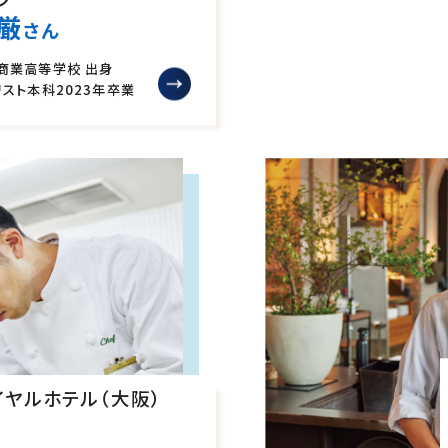
厳
さん
商業高等学校 出身
リスト本科
2023年卒業
イヤルホテル（大阪）