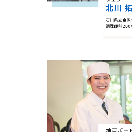
北川 
石川県立金沢
調理師科
20
神戸ポー