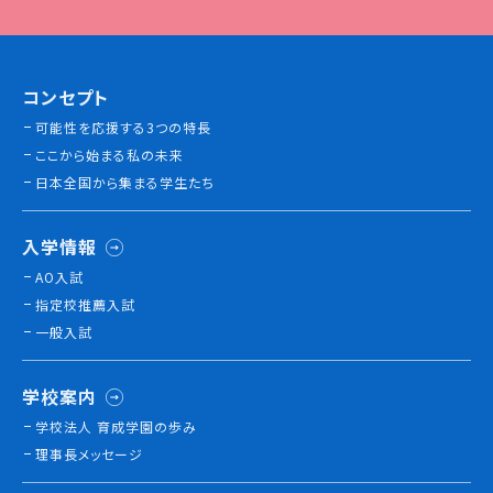
訪問者別
コンセプト
高校生の方へ
可能性を応援する3つの特長
社会人・大学生・短大生の方へ
ここから始まる私の未来
留学生の方へ(for Foreign Student)
日本全国から集まる学生たち
卒業生の方へ・
各種証明書の申請について
企業担当者の方へ
入学情報
保護者の方へ
AO入試
指定校推薦入試
一般入試
ブログ
学校案内
アクセス
学校法人 育成学園の歩み
理事長メッセージ
職員採用情報