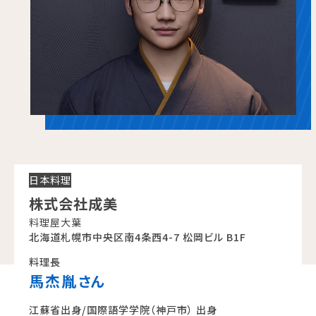
学校法人 育成学園の歩み
理事長メッセージ
学費・奨学金
本校独自の学費サポート制度
学費サポート
住まいサポート
学科紹介
日本料理
調理学科
株式会社成美
製菓学科
料理屋大葉
Wライセンスコース
北海道札幌市中央区南4条西4-7 松岡ビル B1F
（調理&製菓）
料理長
馬杰胤
さん
資格・就職
江蘇省出身/国際語学学院（神戸市） 出身
資格について