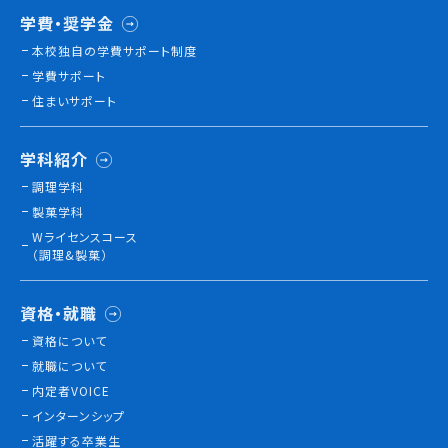
学費・奨学金
情報公開
本校独⾃の学費サポート制度
よくあるご質問
学費サポート
住まいサポート
お問い合わせ
学科紹介
調理学科
製菓学科
Wライセンスコース
（調理&製菓）
資格・就職
資格について
就職について
内定者VOICE
インターンシップ
活躍する卒業生