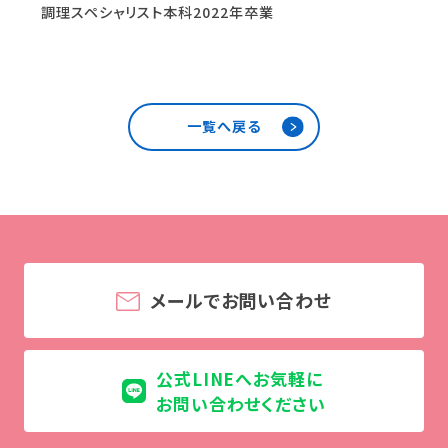
調理スペシャリスト本科
2022年卒業
就職について
内定者VOICE
インターンシップ
活躍する卒業生
一覧へ戻る
学校の特長
チャレンジプログラム
フォローアップレッスン
サマーチャレンジ実習
Eラーニング
コンクールチャレンジ
メールでお問い合わせ
海外研修
施設・設備紹介
先生紹介
公式LINEへお気軽に
キャンパスライフ
お問い合わせください
学生カフェ営業インフォメーション
コックコート紹介