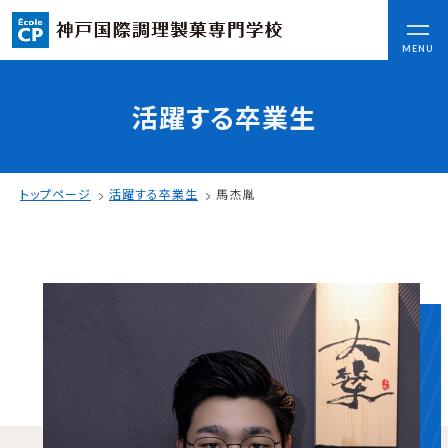
CLOSE
MENU
活躍する卒業生
コンセプト
可能性を応援する3つの特長
ここから始まる私の未来
トップページ
活躍する卒業生
馬杰胤
日本全国から集まる学生たち
入学情報
AO入試
指定校推薦入試
一般入試
学校案内