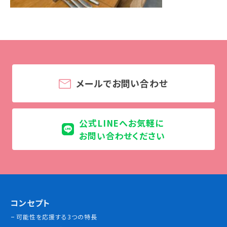
学校法人 育成学園の歩み
理事長メッセージ
学費・奨学金
本校独自の学費サポート制度
学費サポート
メールでお問い合わせ
住まいサポート
公式LINEへお気軽に
学科紹介
お問い合わせください
調理学科
製菓学科
Wライセンスコース
（調理&製菓）
コンセプト
資格・就職
可能性を応援する3つの特長
資格について