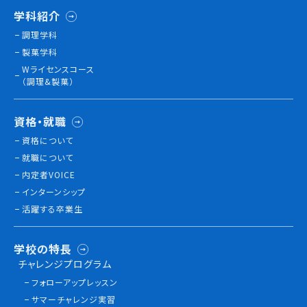
学科紹介
調理学科
訪問者別
製菓学科
高校生の方へ
Wライセンスコース
社会人・大学生・短大生の方へ
（調理&製菓）
留学生の方へ(for Foreign Student)
卒業生の方へ・
資格・就職
各種証明書の申請について
資格について
企業担当者の方へ
就職について
保護者の方へ
内定者VOICE
インターンシップ
活躍する卒業生
ブログ
学校の特長
アクセス
チャレンジプログラム
フォローアップレッスン
職員採用情報
サマーチャレンジ実習