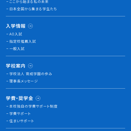
ここから始まる私の未来
就職について
日本全国から集まる学生たち
内定者VOICE
インターンシップ
入学情報
活躍する卒業生
AO入試
指定校推薦入試
学校の特長
一般入試
チャレンジプログラム
フォローアップレッスン
学校案内
サマーチャレンジ実習
学校法人 育成学園の歩み
Eラーニング
理事長メッセージ
コンクールチャレンジ
海外研修
学費・奨学金
施設・設備紹介
本校独⾃の学費サポート制度
先生紹介
学費サポート
キャンパスライフ
住まいサポート
学生カフェ営業インフォメーション
コックコート紹介