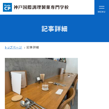
CLOSE
MENU
記事詳細
コンセプト
可能性を応援する3つの特長
ここから始まる私の未来
トップページ
記事詳細
日本全国から集まる学生たち
入学情報
AO入試
指定校推薦入試
一般入試
学校案内