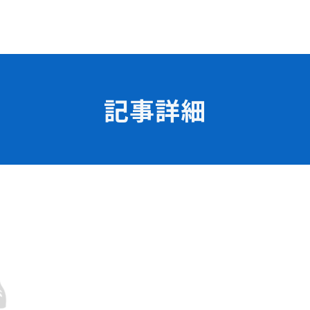
記事詳細
学校の特長
チャレンジプログラム
フォローアップレッスン
試
サマーチャレンジ実習
Eラーニング
コンクールチャレンジ
海外研修
施設・設備紹介
先生紹介
サポート制度
キャンパスライフ