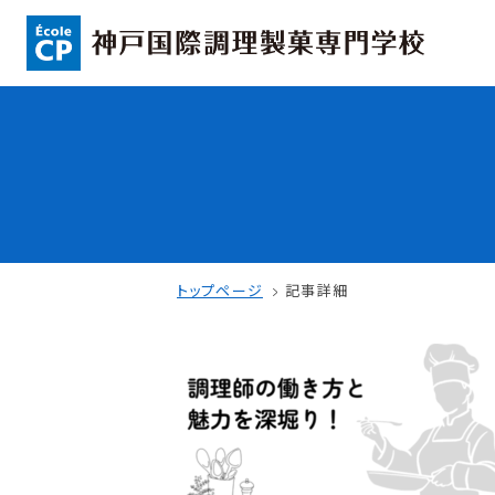
コンセプト
入学情報
可能性を応援する3つの特長
AO入試
ここから始まる私の未来
指定校推薦入
日本全国から集まる学生たち
一般入試
トップページ
記事詳細
学校案内
学費・奨学金
学校法人 育成学園の歩み
本校独自の学費