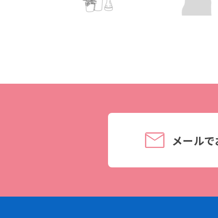
理事長メッセージ
学費サポート
住まいサポート
学科紹介
資格・就職
調理学科
資格について
製菓学科
就職について
Wライセンスコース
内定者VOICE
メールで
（調理&製菓）
インターンシッ
活躍する卒業