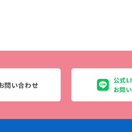
学生カフェ営業インフォメーション
コックコート紹介
訪問者別
高校生の方へ
社会人・大学生・短大生の方へ
留学生の方へ(for Foreign
Student)
公式L
卒業生の方へ・
お問い合わせ
プ
お問い
各種証明書の申請について
生
企業担当者の方へ
保護者の方へ