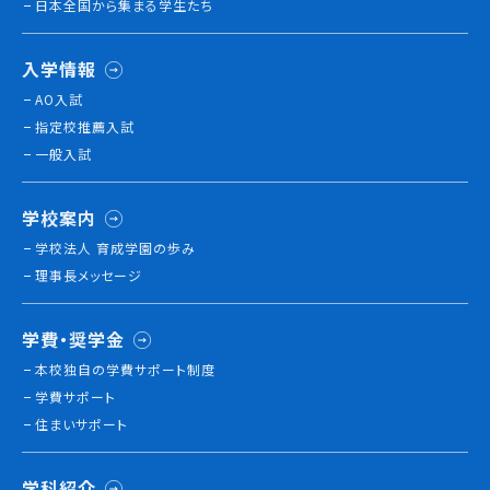
日本全国から集まる学生たち
就職について
内定者VOICE
入学情報
インターンシップ
AO入試
活躍する卒業生
指定校推薦入試
一般入試
学校の特長
チャレンジプログラム
学校案内
フォローアップレッスン
学校法人 育成学園の歩み
サマーチャレンジ実習
理事長メッセージ
Eラーニング
コンクールチャレンジ
学費・奨学金
海外研修
本校独⾃の学費サポート制度
施設・設備紹介
学費サポート
先生紹介
住まいサポート
キャンパスライフ
学生カフェ営業インフォメーション
学科紹介
コックコート紹介