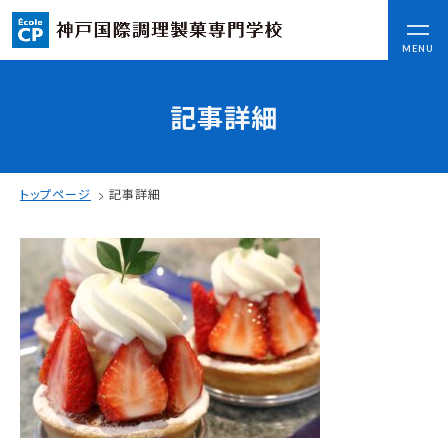
CLOSE
MENU
記事詳細
コンセプト
可能性を応援する3つの特長
ここから始まる私の未来
トップページ
記事詳細
日本全国から集まる学生たち
入学情報
AO入試
指定校推薦入試
一般入試
学校案内