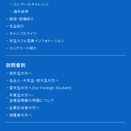
コンクールチャレンジ
情報公開
海外研修
施設・設備紹介
よくあるご質問
先生紹介
キャンパスライフ
お問い合わせ
学生カフェ営業インフォメーション
コックコート紹介
訪問者別
高校生の方へ
社会人・大学生・短大生の方へ
留学生の方へ(for Foreign Student)
卒業生の方へ・
各種証明書の申請について
企業担当者の方へ
保護者の方へ