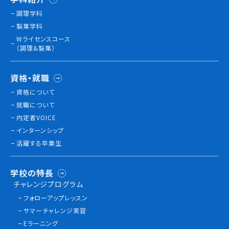
調理学科
製菓学科
訪問者別
Wライセンスコース
高校生の方へ
（調理&製菓）
社会人・大学生・短大生の方へ
留学生の方へ(for Foreign Student)
資格・就職
卒業生の方へ・
資格について
各種証明書の申請について
就職について
企業担当者の方へ
内定者VOICE
保護者の方へ
インターンシップ
活躍する卒業生
ブログ
学校の特長
チャレンジプログラム
アクセス
フォローアップレッスン
サマーチャレンジ実習
職員採用情報
Eラーニング