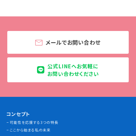
学校法人 育成学園の歩み
理事長メッセージ
学費・奨学金
本校独自の学費サポート制度
メールでお問い合わせ
学費サポート
住まいサポート
公式LINEへお気軽に
お問い合わせください
学科紹介
調理学科
製菓学科
Wライセンスコース
（調理&製菓）
コンセプト
可能性を応援する3つの特長
資格・就職
ここから始まる私の未来
資格について