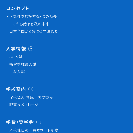
コンセプト
就職について
内定者VOICE
可能性を応援する3つの特長
インターンシップ
ここから始まる私の未来
活躍する卒業生
日本全国から集まる学生たち
入学情報
学校の特長
チャレンジプログラム
AO入試
指定校推薦入試
フォローアップレッスン
一般入試
サマーチャレンジ実習
Eラーニング
コンクールチャレンジ
学校案内
海外研修
学校法人 育成学園の歩み
施設・設備紹介
理事長メッセージ
先生紹介
キャンパスライフ
学費・奨学金
学生カフェ営業インフォメーション
本校独⾃の学費サポート制度
コックコート紹介