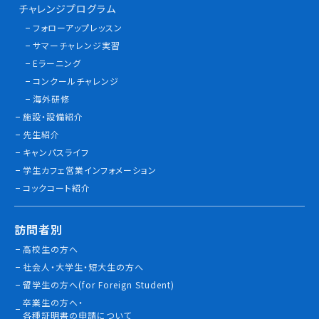
チャレンジプログラム
情報公開
フォローアップレッスン
サマーチャレンジ実習
よくあるご質問
Eラーニング
コンクールチャレンジ
お問い合わせ
海外研修
施設・設備紹介
先生紹介
キャンパスライフ
学生カフェ営業インフォメーション
コックコート紹介
訪問者別
高校生の方へ
社会人・大学生・短大生の方へ
留学生の方へ(for Foreign Student)
卒業生の方へ・
各種証明書の申請について