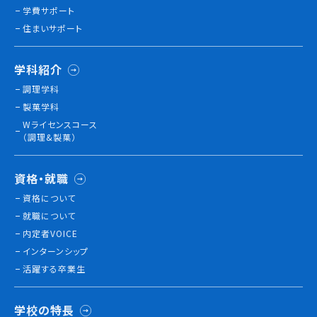
学費サポート
住まいサポート
訪問者別
高校生の方へ
学科紹介
社会人・大学生・短大生の方へ
調理学科
留学生の方へ(for Foreign Student)
製菓学科
卒業生の方へ・
Wライセンスコース
各種証明書の申請について
（調理&製菓）
企業担当者の方へ
保護者の方へ
資格・就職
資格について
就職について
ブログ
内定者VOICE
インターンシップ
アクセス
活躍する卒業生
職員採用情報
学校の特長