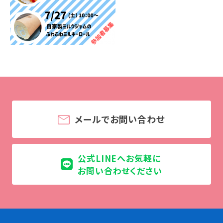
学校法人 育成学園の歩み
理事長メッセージ
学費・奨学金
本校独自の学費サポート制度
学費サポート
住まいサポート
メールでお問い合わせ
学科紹介
調理学科
製菓学科
公式LINEへお気軽に
Wライセンスコース
お問い合わせください
（調理&製菓）
資格・就職
資格について