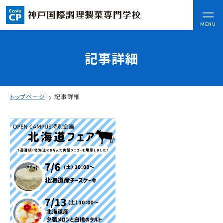
CLOSE
MENU
記事詳細
コンセプト
可能性を応援する3つの特長
ここから始まる私の未来
トップページ
記事詳細
日本全国から集まる学生たち
入学情報
AO入試
指定校推薦入試
一般入試
学校案内